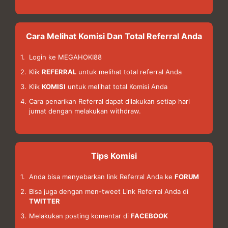
Cara Melihat Komisi Dan Total Referral Anda
1.
Login ke MEGAHOKI88
2.
Klik
REFERRAL
untuk melihat total referral Anda
3.
Klik
KOMISI
untuk melihat total Komisi Anda
4.
Cara penarikan Referral dapat dilakukan setiap hari
jumat dengan melakukan withdraw.
Tips Komisi
1.
Anda bisa menyebarkan link Referral Anda ke
FORUM
2.
Bisa juga dengan men-tweet Link Referral Anda di
TWITTER
3.
Melakukan posting komentar di
FACEBOOK