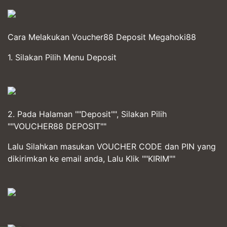
Cara Melakukan Voucher88 Deposit Megahoki88
1. Silakan Pilih Menu Deposit
2. Pada Halaman ""Deposit"", Silakan Pilih
""VOUCHER88 DEPOSIT""
Lalu Silahkan masukan VOUCHER CODE dan PIN yang
dikirimkan ke email anda, Lalu Klik ""KIRIM""