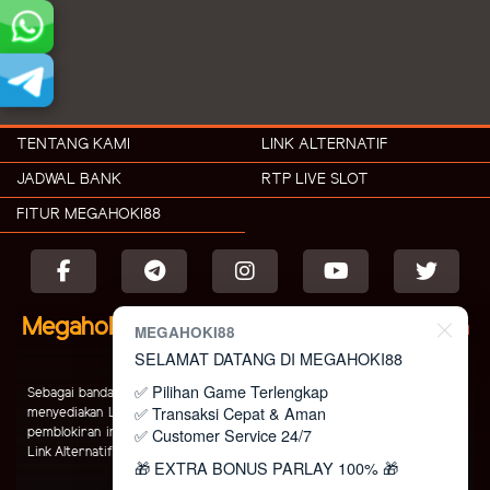
TENTANG KAMI
LINK ALTERNATIF
JADWAL BANK
RTP LIVE SLOT
FITUR MEGAHOKI88
Megahoki88 Situs Slot RTP Tertinggi dan
MEGAHOKI88
Terbaik di Indonesia
SELAMAT DATANG DI MEGAHOKI88
✅ Pilihan Game Terlengkap
Sebagai bandar judi online terbesar dan terpercaya, situs kami juga telah
✅ Transaksi Cepat & Aman
menyediakan Link Resmi untuk memudahkan pemain agar terhindar dari
✅ Customer Service 24/7
pemblokiran internet positif atau nawala. Situs resmi kami menyediakan
Link Alternatif agar dapat mengakses
Megahoki88 Login
.
🎁 EXTRA BONUS PARLAY 100% 🎁