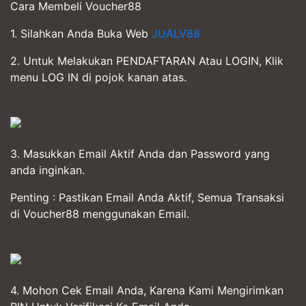
Cara Membeli Voucher88
1. Silahkan Anda Buka Web
JUALV88
2. Untuk Melakukan PENDAFTARAN Atau LOGIN, Klik
menu LOG IN di pojok kanan atas.
3. Masukkan Email Aktif Anda dan Password yang
anda inginkan.
Penting : Pastikan Email Anda Aktif, Semua Transaksi
di Voucher88 menggunakan Email.
4. Mohon Cek Email Anda, Karena Kami Mengirimkan